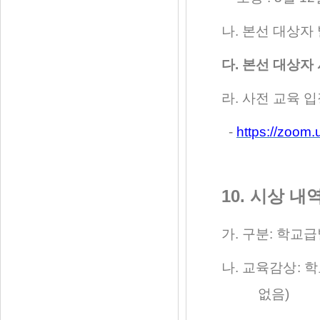
나
.
본선 대상자
다
.
본선 대상자
라
.
사전 교육 입
-
https://zo
10.
시상 내
가
.
구분
:
학교급
나
.
교육감상
:
학
없음
)