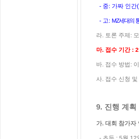
-
중
:
가짜 인간
(
-
고
:
MZ
세대의 
라
.
토론 주제
:
모
마
.
접수 기간
: 
바
.
접수 방법
:
이
사
.
접수 신청 및
9.
진행 계획
가
.
대회 참가자
-
초등
: 5
월
12