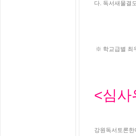
다
.
독서새물결모
※
학교급별 최
<심사
강원독서토론한마