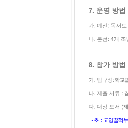
7.
운영 방법
가
.
예선
:
독서토
나
.
본선
: 4
개 조
8.
참가 방법
가
.
팀 구성
:
학교
나
.
제출 서류
:
다
.
대상 도서
(
-
초
:
교양 꿀꺽 