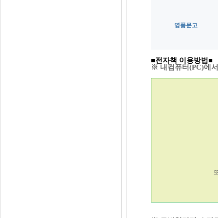
영풍문고
■전자책 이용방법
■
※ 내컴퓨터(PC)에서
-